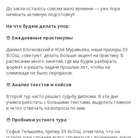
До закла осталось совсем мало времени — уже пора
начинать активную подготовку!!
На что будем делать упор:
😎
Ежедневные практикумы
Даниил Клочковский и Юля Муравьева, наши призеры ЗЭ
ВсОШ, советуют: делать больше акцент на практику. В
расписании много занятий, где мы будем разбирать
формат и решать задачи прошлых лет, чтобы на
олимпиаде не было сюрпризов.
😎
Анализ текстов и кейсов
Второй тур часто решает судьбу диплома. В эти дни
учимся работать с большими текстами, выделять главное
и четко отвечать на вопросы по ним.
😎
Пробники устного тура
Софья Телышева, призер ЗЭ ВсОШ, отметила, что на
устном туре сложнее всего справиться с волнением. Наши