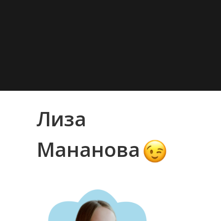
Главная
Преподаватели
Лиза Мананова
Лиза
Мананова